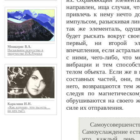
направлен, ища случая, ч
привлечь к нему нечто до
импульсом, разыскивая ли
так же элементаль, одуш
будет рыскать вокруг сво
первый, ни второй эл
Мешкерис В.А.
впечатления, если астральн
Наскальное искусство в
творчестве Н.К.Рериха
с ними, чего-либо, что м
вибрации и тем способс
телом объекта. Если же в
составных частей, они, п
него, возвращаются тем ж
следуя по магнетическом
обрушиваются на своего ж
Карклиня И.Н.
силе их отправления.
«Как хорошо, что ты есть ...
но кто ты?»
Самоусоверш
Самоуслаждение есть
что каждый день 