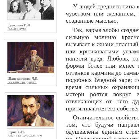
У людей среднего типа 
чувством или желанием, 
созданные мыслью.
Карклиня И.Н.
Так, взрыв злобы созда
Рыцарь духа
сильную молнию красног
вызывает к жизни опасный 
или крючковатыми углам
нанести вред. Любовь, со
формы более или менее п
оттенков кармина до самы
подобных бледной заре; т
Шапошникова Л.В.
Вестник грядущего
время сильных охраняющ
матери роятся вокруг 
отвлекающих от него ду
притягиваются его собств
Отличительное свойств
том, что будучи направ
одушевлены единым стре
Рерих С.Н.
Как я стал художником
их. Охраняющий элементал