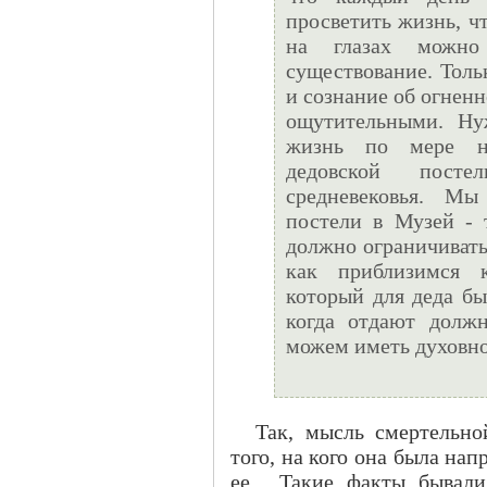
просветить жизнь, ч
на глазах можно
существование. Толь
и сознание об огнен
ощутительными. Ну
жизнь по мере н
дедовской пост
средневековья. М
постели в Музей - 
должно ограничивать
как приблизимся 
который для деда бы
когда отдают долж
можем иметь духовно 
Так, мысль смертельно
того, на кого она была на
ее... Такие факты бывал