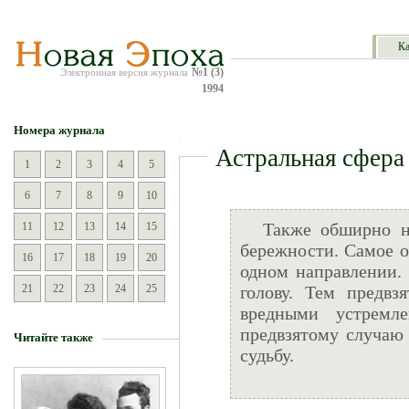
Ка
№1 (3)
Электронная версия журнала
1994
Номера журнала
Астральная сфера
1
2
3
4
5
6
7
8
9
10
Также обширно н
11
12
13
14
15
бережности. Самое о
16
17
18
19
20
одном направлении. 
21
22
23
24
25
голову. Тем предв
вредными устремл
предвзятому случа
Читайте также
судьбу.