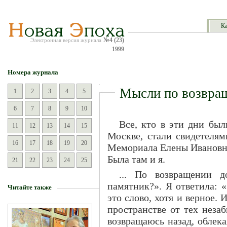
Ка
№4 (23)
Электронная версия журнала
1999
Номера журнала
Мысли по возвра
1
2
3
4
5
6
7
8
9
10
Все, кто в эти дни бы
11
12
13
14
15
Москве, стали свидетеля
16
17
18
19
20
Мемориала Елены Ивановны
Была там и я.
21
22
23
24
25
... По возвращении 
памятник?». Я ответила: 
Читайте также
это слово, хотя и верное. 
пространстве от тех неза
возвращаюсь назад, облека