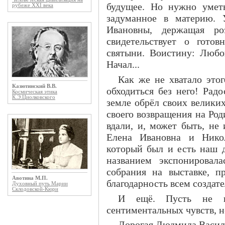
будущее. Но нужно уметь
рубеже XXI века
задуманное в материю. 
Ивановны, держащая ро
свидетельствует о гото
святыни. Воистину: Любо
Начал...
Как же не хватало это
Казютинский В.В.
обходиться без него! Рад
Космическая этика
К.Э.Циолковского
земле обрёл своих велики
своего возвращения на Род
вдали, и, может быть, не
Елена Ивановна и Нико
который был и есть наш 
названием экспонировал
собрания на выставке, п
Авотина М.П.
благодарность всем создат
Духовный путь Марии
Склодовской-Кюри
И ещё. Пусть не п
сентиментальных чувств, но
Дорогая Людмила Василь