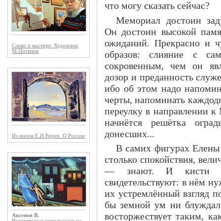
что могу сказать сейчас?
Мемориал достоин зад
Он достоин высокой памя
ожиданий. Прекрасно и ч
Слово о мастере. Художник
М.Потапов
образов: слияние с са
сокровенным, чем он явл
дозор и преданность служ
ибо об этом надо напомин
черты, напоминать каждод
переулку в направлении к
начнётся решётка оград
донесших...
Из писем Е.И.Рерих. О России
В самих фигурах Елены
столько спокойствия, вели
— знают. И кисти р
свидетельствуют: в нём ну
их устремлённый взгляд по
бы земной ум ни блуждал 
восторжествует таким, ка
Аксенов В.
Человеческая цивилизация на