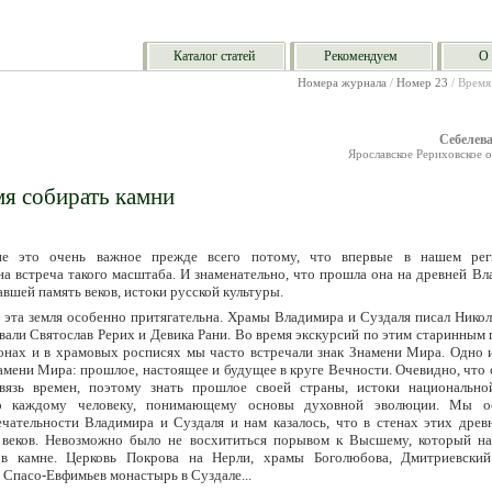
Каталог статей
Рекомендуем
О 
Номера журнала
/
Номер 23
/ Время
Себелев
Ярославское Рериховское 
я собирать камни
е это очень важное прежде всего потому, что впервые в нашем рег
на встреча такого масштаба. И знаменательно, что прошла она на древней В
авшей память веков, истоки русской культуры.
 эта земля особенно притягательна. Храмы Владимира и Суздаля писал Никол
вали Святослав Рерих и Девика Рани. Во время экскурсий по этим старинным 
онах и в храмовых росписях мы часто встречали знак Знамени Мира. Одно и
амени Мира: прошлое, настоящее и будущее в круге Вечности. Очевидно, что
вязь времен, поэтому знать прошлое своей страны, истоки национально
о каждому человеку, понимающему основы духовной эволюции. Мы ос
чательности Владимира и Суздаля и нам казалось, что в стенах этих древ
 веков. Невозможно было не восхититься порывом к Высшему, который н
 в камне. Церковь Покрова на Нерли, храмы Боголюбова, Дмитриевски
 Спасо-Евфимьев монастырь в Суздале...