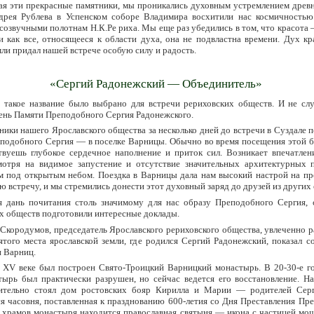
ая эти прекрасные памятники, мы проникались духовным устремлением древн
рея Рублева в Успенском соборе Владимира восхитили нас космичностью
 созвучными полотнам Н.К.Ре риха. Мы еще раз убедились в том, что красота
 и как все, относящееся к области духа, она не подвластна времени. Дух к
мли придал нашей встрече особую силу и радость.
«Сергий Радонежский — Объединитель»
 такое название было выбрано для встречи рериховских обществ. И не слу
ень Памяти Преподобного Сергия Радонежского.
ики нашего Ярославского общества за несколько дней до встречи в Суздале 
подобного Сергия — в поселке Варницы. Обычно во время посещения этой б
твуешь глубокое сердечное наполнение и приток сил. Возникает впечатлени
мотря на видимое запустение и отсутствие значительных архитектурных п
м под открытым небом. Поездка в Варницы дала нам высокий настрой на п
ю встречу, и мы стремились донести этот духовный заряд до друзей из других
я дань почитания столь значимому для нас образу Преподобного Сергия, 
х обществ подготовили интересные доклады.
Скородумов, председатель Ярославского рериховского общества, увлеченно р
ятого места ярославской земли, где родился Сергий Радонежский, показал 
 Варниц.
в XV веке был построен Свято-Троицкий Варницкий монастырь. В 20-30-е г
тырь был практически разрушен, но сейчас ведется его восстановление. На
ительно стоял дом ростовских бояр Кирилла и Марии — родителей Серг
я часовня, поставленная к празднованию 600-летия со Дня Преставления Пр
 храмов монастыря находится православная святыня — икона с частицей мощ