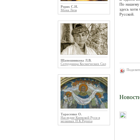
По нашему 
Рерих С.Н.
здесь хотя
Мона Лиза
Русской.
Шапошникова Л.В.
Сотрудница Космических Сил
Поделит
Новост
Тарасенко О.
Наследие Киевской Руси в
мозаиках Н.К.Рериха