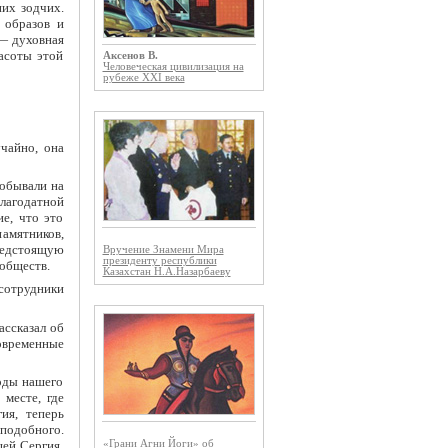
их зодчих.
 образов и
 — духовная
расоты этой
Аксенов В.
Человеческая цивилизация на
рубеже XXI века
чайно, она
побывали на
лагодатной
е, что это
амятников,
редстоящую
Вручение Знамени Мира
президенту республики
 обществ.
Казахстан Н.А.Назарбаеву
сотрудники
ассказал об
современные
оды нашего
 месте, где
ия, теперь
еподобного.
«Грани Агни Йоги» об
ей Сергия.