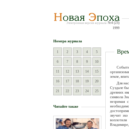
№4 (23)
Электронная версия журнала
1999
Номера журнала
Врем
1
2
3
4
5
6
7
8
9
10
Событи
11
12
13
14
15
организова
земле, впит
16
17
18
19
20
Для нас
Суздале бы
21
22
23
24
25
древних ик
символа Зн
незримая с
необходим
Читайте также
достоприме
звучит эхо
воплотили
Владимире,