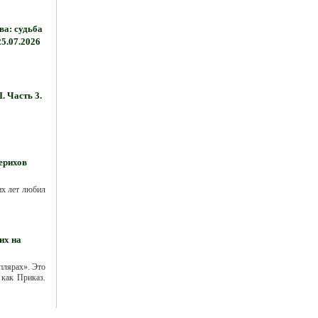
а: судьба
25.07.2026
. Часть 3.
ерихов
их лет любил
их на
плярах». Это
 как Приказ.