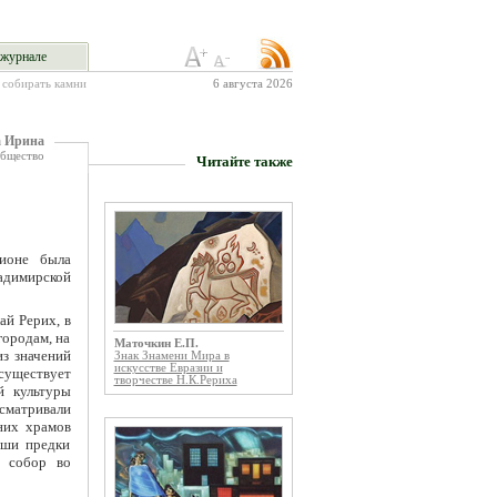
журнале
 собирать камни
6 августа 2026
а Ирина
общество
Читайте также
ионе была
ладимирской
ай Рерих, в
городам, на
Маточкин Е.П.
з значений
Знак Знамени Мира в
искусстве Евразии и
 существует
творчестве Н.К.Рериха
й культуры
матривали
них храмов
аши предки
й собор во