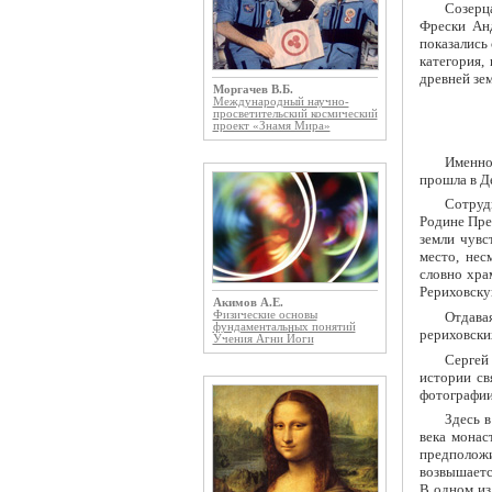
Созерц
Фрески Анд
показались
категория,
древней зе
Моргачев В.Б.
Международный научно-
просветительский космический
проект «Знамя Мира»
Именно
прошла в Д
Сотрудн
Родине Пре
земли чувс
место, нес
словно хра
Рериховску
Акимов А.Е.
Отдава
Физические основы
фундаментальных понятий
рериховски
Учения Агни Йоги
Сергей 
истории св
фотографии
Здесь 
века монас
предполож
возвышаетс
В одном из