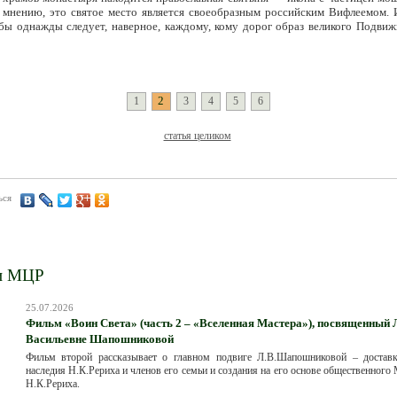
мнению, это святое место является своеобразным российским Вифлеемом. 
 бы однажды следует, наверное, каждому, кому дорог образ великого Подви
2
1
3
4
5
6
статья целиком
ься
и МЦР
25.07.2026
Фильм «Воин Света» (часть 2 – «Вселенная Мастера»), посвященный
Васильевне Шапошниковой
Фильм второй рассказывает о главном подвиге Л.В.Шапошниковой – достав
наследия Н.К.Рериха и членов его семьи и создания на его основе общественного
Н.К.Рериха.