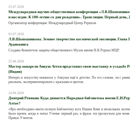
25.07.2026
Международная научно-общественная конференция «Л.В.Шапошников
и наследие. К 100-летию со дня рождения». Трансляция. Первый день, 
Организатор конференции: Международный Центр Рерихов.
03.07.2026
Л.В.Шапошникова. Земное творчество космической эволюции. Глава II
Аудиокнига
Создано Комитетом защиты общественного Музея имени Н.К.Рериха МЦР.
25.06.2026
Мастер акварели Анкуш Аттхи представил свою выставку в усадьбе Р
(Индия)
Интерес к искусству появился у Анкуша ещё в детстве. По его словам, он с ранн
рисовать, экспериментировать с красками и цветом.
24.06.2026
Дмитрий Ревякин. Куда движется Народная библиотека имени Е.И.Рер
Алтае?
«Яро необходимо иметь полную Библиотеку всех Наших Книг в нескольких экзем
было время, когда я читал Учение первый раз, и фраза эта прозвучала для меня
Приказ Учителя.