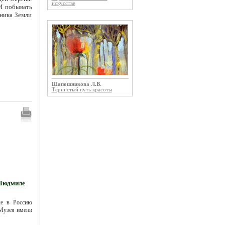
искусстве
И побывать
жника Земли
Шапошникова Л.В.
Тернистый путь красоты
 Людмиле
ке в Россию
 Музея имени