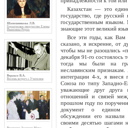
принадлежности к той или 
Казахстан — это единс
государство, где русски
государственным языком. 
Шапошникова Л.В.
Героическое творчество Елены
знающие этот великий язык,
Ивановны Рерих
Все эти годы, как Вам
сказано, я искренне, от д
чтобы мы не разошлись «п
декабря 91-го состоялось 
тогда мы были на гра
неславянским признакам. 
интеграции 4-х, я внеся 
Вераксо В.А.
Восемь встреч с Учителем
Союза по типу Западно-Ев
уважающие друг друга г
отношений и связей меж
прошлом году по поручени
документ о едином эк
обсуждении его назвали 
своими десятью шагами н
Вручение Знамени Мира