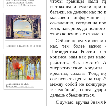
чтобы границы были пр
президенту республики
вытряхивали сумки при п
Казахстан Н.А.Назарбаеву
багажи, не делили нас по п
массовой информации р
сожалению, сегодня на пр
хотя, наверное, до полного
этого конечно же страдают.
Сейчас перед мировым к
нас, тем более важно о
Из писем Е.И.Рерих. О России
Президентом России о т
кризиса, нам как раз над
работать. Как вместе? 
энергетические кредиты 
кредиты, создать Фонд по
согласовать цены на сырь
между собой не конкуриро
Шапошникова Л.В.
Тернистый путь красоты
тяжелейший, снова удар
дальше объединиться.
Я думаю, вручая Знамя М