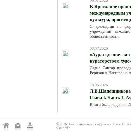
09.07.2026
В Ярославле проше
международным уча
культура, просвещ
С докладами на фор
учреждений школьно
общественности.
03.07.2026
«Аура: где цвет вс
кураторством худ
Садна Сангар провод
Рерихов в Наггаре на 
18.06.2026
Л.В.Шапошникова. 
Глава I. Часть 1. 
Книга была издана в 
©
2026 Электронная версия журнала «Новая Эпоха
0.02279 3