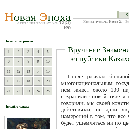
Ка
Номера журнала
/
Номер 21
/ Вр
№2 (21)
Электронная версия журнала
1999
Номера журнала
Вручение Знамен
1
2
3
4
5
республики Казах
6
7
8
9
10
11
12
13
14
15
После развала большо
16
17
18
19
20
многонациональным госу
нём живёт около 130 на
21
22
23
24
25
сохранили спокойствие и 
говорили, мы своей конст
Читайте также
действиями, не дали лю
намерений в том, что все 
будет ущемляться ни по цв