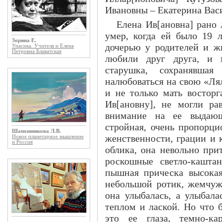
Ивановны – Екатерина Вас
Елена Ив[ановна] рано
умер, когда ей было 19 
Зорина Е.
дочерью у родителей и ж
Упасика. Учителя и Елена
Петровна Блаватская
любили друг друга, и м
старушка, сохранявша
налюбоваться на свою «Лял
и не только мать восторг
Ив[ановну], не могли ра
внимание на ее выдающ
стройная, очень пропорци
Шапошникова Л.В.
женственности, грации и к
Новое планетарное мышление
и Россия
облика, она невольно при
роскошные светло-кашта
пышная прическа высокая
небольшой ротик, жемчуж
она улыбалась, а улыбала
теплом и лаской. Но что 
это ее глаза, темно-ка