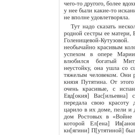
чего-то другого, более вдо
у нее были какие-то искани
не вполне удовлетворяла.
Тут надо сказать нескол
родной сестры ее матери,
Голенищевой-Кутузовой.
необычайно красивым кол
успехом в опере Мариин
влюбился богатый Миту
неустойку, она ушла со 
тяжелым человеком. Они 
князя Путятина. От этого
очень красивые, с испан
Евд[окия] Вас[ильевна]
передала свою красоту 
царило в их доме, пели и
дом Ростовых в «Войне 
которой Ел[ена] Ив[ано
кн[ягини] П[утятиной] был