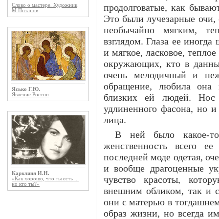
продолговатые, как бываю
Слово о мастере. Художник
М.Потапов
Это были лучезарные очи,
необычайно мягким, те
взглядом. Глаза ее иногда 
и мягкое, ласковое, теплое
окружающих, кто в данны
очень мелодичный и неж
обращение, любила она 
Ясько Г.Ю.
Явление России
близких ей людей. Нос
удлиненного фасона, но и
лица.
В ней было какое-то
женственность всего ее
последней моде одетая, оче
и вообще драгоценные ук
Карклиня И.Н.
чувство красоты, котор
«Как хорошо, что ты есть ...
но кто ты?»
внешним обликом, так и 
они с матерью в тогдашнем
образ жизни, но всегда 