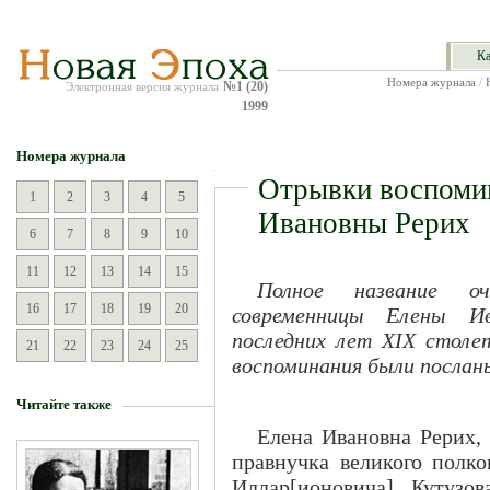
Ка
Номера журнала
/
№1 (20)
Электронная версия журнала
1999
Номера журнала
Отрывки воспоми
1
2
3
4
5
Ивановны Рерих
6
7
8
9
10
11
12
13
14
15
Полное название о
16
17
18
19
20
современницы Елены Ив
последних лет XIX столе
21
22
23
24
25
воспоминания были послан
Читайте также
Елена Ивановна Рерих,
правнучка великого полко
Иллар[ионовича] Кутузо