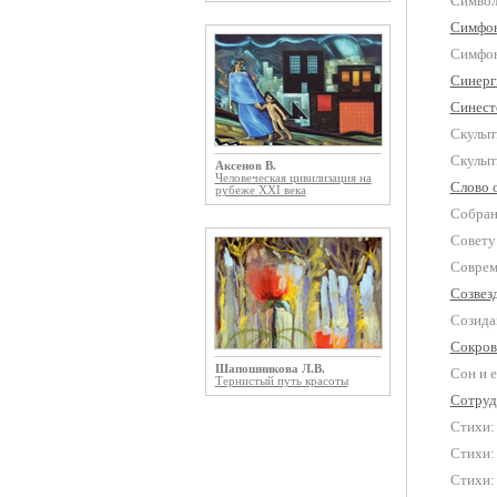
Символ
Симфон
Симфони
Синерг
Синест
Скульп
Скульп
Аксенов В.
Человеческая цивилизация на
Слово 
рубеже XXI века
Собран
Совету
Соврем
Созвез
Созида
Сокров
Шапошникова Л.В.
Сон и е
Тернистый путь красоты
Сотруд
Стихи: 
Стихи:
Стихи: