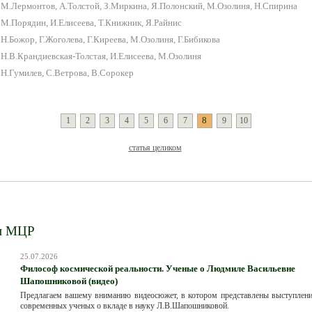
 М.Лермонтов, А.Толстой, З.Миркина, Я.Полонский, М.Озолиня, Н.Спирина
 М.Порядин, И.Елисеева, Т.Книжник, Я.Райнис
Н.Божор, Г.Жоголева, Г.Киреева, М.Озолиня, Г.Бибикова
 Н.В.Крандиевская-Толстая, И.Елисеева, М.Озолиня
 Н.Гумилев, С.Ветрова, В.Сорокер
8
1
2
3
4
5
6
7
9
10
статья целиком
и МЦР
25.07.2026
Философ космической реальности. Ученые о Людмиле Васильевне
Шапошниковой (видео)
Предлагаем вашему вниманию видеосюжет, в котором представлены выступлени
современных ученых о вкладе в науку Л.В.Шапошниковой.