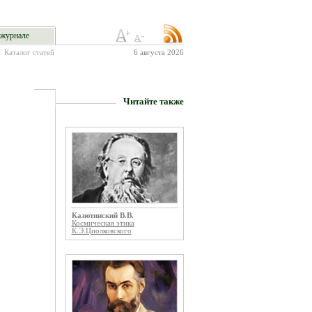
журнале
Каталог статей
6 августа 2026
Читайте также
Казютинский В.В.
Космическая этика
К.Э.Циолковского