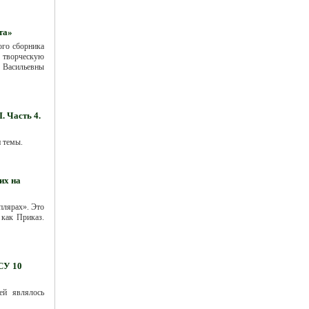
та»
ого сборника
 творческую
 Васильевны
. Часть 4.
 темы.
их на
плярах». Это
 как Приказ.
СУ 10
ей являлось