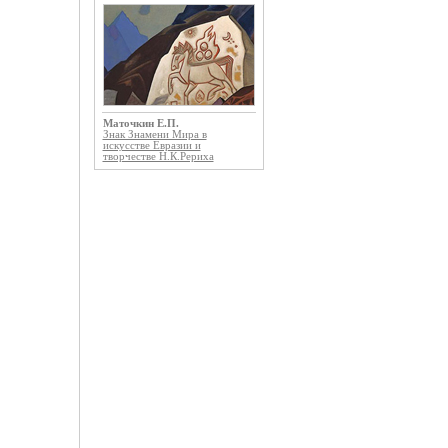
Маточкин Е.П.
Знак Знамени Мира в
искусстве Евразии и
творчестве Н.К.Рериха