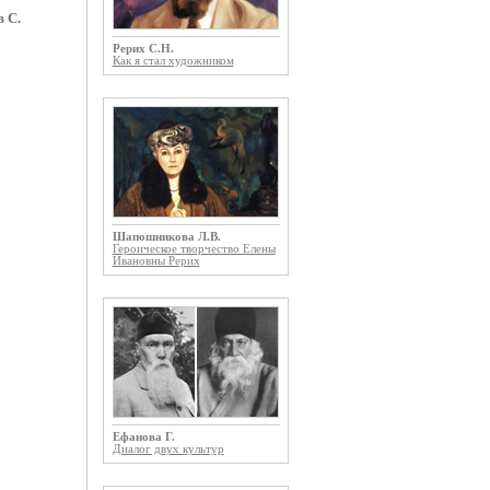
 С.
Рерих С.Н.
Как я стал художником
Шапошникова Л.В.
Героическое творчество Елены
Ивановны Рерих
Ефанова Г.
Диалог двух культур