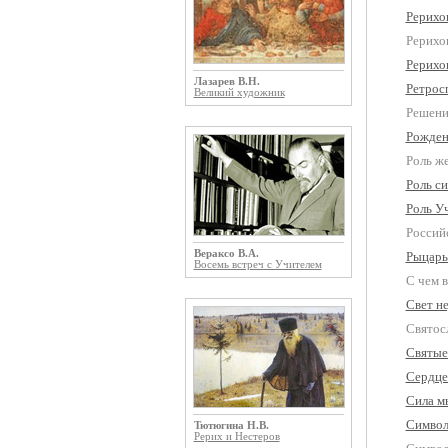
Рерихов
Рерихо
Рерихо
Лазарев В.Н.
Ретросп
Великий художник
Решени
Рожден
Роль ж
Роль с
Роль У
Россий
Вераксо В.А.
Рыцарь
Восемь встреч с Учителем
С чем 
Свет н
Святосл
Святые
Сердце
Сила м
Символ
Тютюгина Н.В.
Рерих и Нестеров