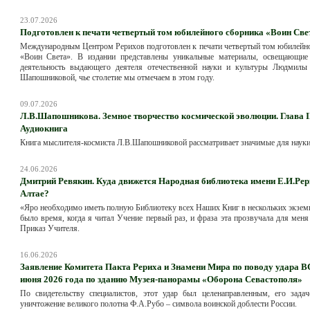
23.07.2026
Подготовлен к печати четвертый том юбилейного сборника «Воин Све
Международным Центром Рерихов подготовлен к печати четвертый том юбилейн
«Воин Света». В издании представлены уникальные материалы, освещающие
деятельность выдающего деятеля отечественной науки и культуры Людмилы
Шапошниковой, чье столетие мы отмечаем в этом году.
09.07.2026
Л.В.Шапошникова. Земное творчество космической эволюции. Глава II
Аудиокнига
Книга мыслителя-космиста Л.В.Шапошниковой рассматривает значимые для науки
24.06.2026
Дмитрий Ревякин. Куда движется Народная библиотека имени Е.И.Рер
Алтае?
«Яро необходимо иметь полную Библиотеку всех Наших Книг в нескольких экзем
было время, когда я читал Учение первый раз, и фраза эта прозвучала для меня
Приказ Учителя.
16.06.2026
Заявление Комитета Пакта Рериха и Знамени Мира по поводу удара В
июня 2026 года по зданию Музея-панорамы «Оборона Севастополя»
По свидетельству специалистов, этот удар был целенаправленным, его задач
уничтожение великого полотна Ф.А.Рубо – символа воинской доблести России.