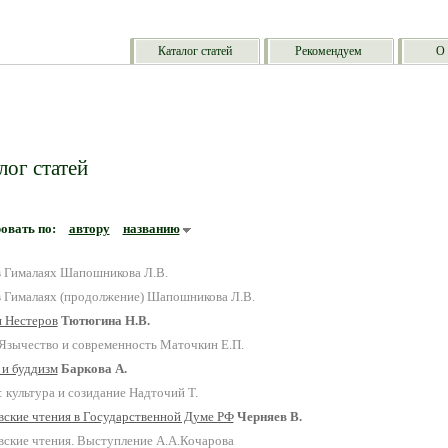
Каталог статей
Рекомендуем
О 
лог статей
овать по:
автору
названию
в Гималаях
Шапошникова Л.В.
в Гималаях (продолжение)
Шапошникова Л.В.
и Нестеров
Тютюгина Н.В.
 Язычество и современность
Маточкин Е.П.
 и буддизм
Баркова А.
: культура и созидание
Надточий Т.
вские чтения в Государственной Думе РФ
Черняев В.
вские чтения. Выступление А.А.Кочарова