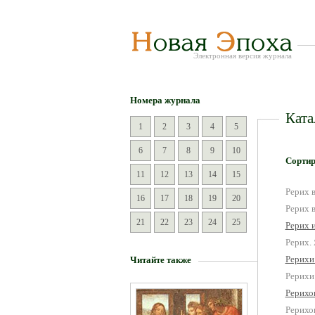
Электронная версия журнала
Номера журнала
Ката
1
2
3
4
5
6
7
8
9
10
Сортир
11
12
13
14
15
Рерих 
16
17
18
19
20
Рерих 
21
22
23
24
25
Рерих 
Рерих.
Рерихи
Читайте также
Рерихи
Рерихо
Рерихо