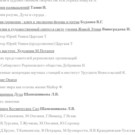
изм в художественном творчестве Н.К.Рериха
Макуха А.
ия размышлений
Танин И.
я разума, Духа и сердца...
ия гармонии - ключ к эволюции формы и ритма
Буданов В.Г.
езия и художественный синтез в свете учения Живой Этики
Виноградова И.
тор Юрий Ушков
Царская Т.
тор Юрий Ушков (продолжение)
Царская Т.
о мастере. Художник М.Потапов
ие представителей рериховских организаций
 Сибирского Рериховского общества
Добрикова Н.
енные концепции научных станций и институт Урусвати
Новосельский К.
дие Орион
ние мира как основа жизни
Майор Ф.
ищница Духа
Шапошникова Л.В.
го значение
ница Космических Сил
Шапошникова Л.В.
В.Сальникова, М.Озолиня, Г.Ниманд, Г.Ясько
 В.Турсина, Т.Жучкова, М.Озолиня, Ю.Сорокер
 Д.Бруно, Т.Кампанелла, Ф.Петрарка, М.Буонаротти, Н.В.Крандиевская-Толстая