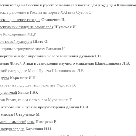
ский взгляд на Россию и русского человека в настоящем и будущем
Ключников
вское движение в России на пороге ХХI века
Сумин О.
вское движение сегодня
Станкевич И.
ективный взгляд на самих себя
Шумская И.
е Конференции МЦР
ие новой культуры
Шато О.
енщины в грядущую эпоху
Баныкин Н.
инергетики в формировании нового мышления
Дульнев Г.Н.
чения Живой Этики в становлении научного мышления
Шапошникова Л.В.
ский след в деле Мэри Пунача
Шапошникова Л.В.
 духа
Карклиня И.Н.
встретим грядущее тысячелетие?
Федотов В.
еугасимый
Ясько Г.Ю.
ав Рерих, каким я его знала
Мурашкина Т.
 откровения и пустые предубеждения
Долгин Ю.И.
 мыслит!
Старченко М.
ысли и мыслеобразы
Писарева Е.
 вождя сердца
Карклиня И.Н.