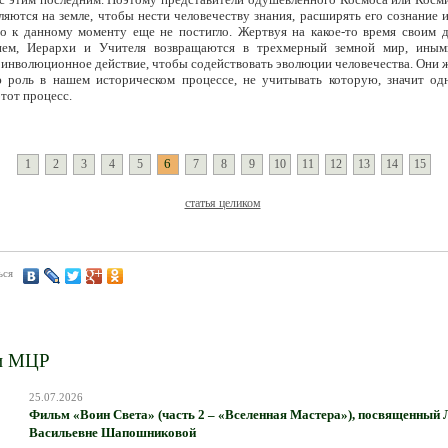
ляются на земле, чтобы нести человечеству знания, расширять его сознание 
но к данному моменту еще не постигло. Жертвуя на какое-то время своим 
ием, Иерархи и Учителя возвращаются в трехмерный земной мир, иным
инволюционное действие, чтобы содействовать эволюции человечества. Они 
роль в нашем историческом процессе, не учитывать которую, значит од
тот процесс.
6
1
2
3
4
5
7
8
9
10
11
12
13
14
15
статья целиком
ься
и МЦР
25.07.2026
Фильм «Воин Света» (часть 2 – «Вселенная Мастера»), посвященный
Васильевне Шапошниковой