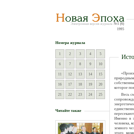
№1 (6)
Электронная версия журнала
1995
Номера журнала
1
2
3
4
5
Исто
6
7
8
9
10
«Произ
11
12
13
14
15
природным
собственны
16
17
18
19
20
которое по
Весь с
21
22
23
24
25
сопровожд
энергетиче
единственн
Читайте также
пересекают
Именно в э
человека, 
земного че
этого мом