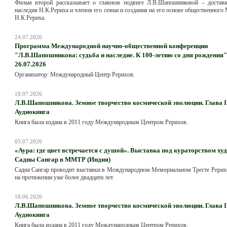
Фильм второй рассказывает о главном подвиге Л.В.Шапошниковой – достав
наследия Н.К.Рериха и членов его семьи и создания на его основе общественного
Н.К.Рериха.
24.07.2026
Программа Международной научно-общественной конференции
"Л.В.Шапошникова: судьба и наследие. К 100-летию со дня рождения".
26.07.2026
Организатор: Международный Центр Рерихов.
18.07.2026
Л.В.Шапошникова. Земное творчество космической эволюции. Глава III
Аудиокнига
Книга была издана в 2011 году Международным Центром Рерихов.
03.07.2026
«Аура: где цвет встречается с душой». Выставка под кураторством х
Садны Сангар в ММТР (Индия)
Садна Сангар проводит выставки в Международном Мемориальном Тресте Рерих
на протяжении уже более двадцати лет.
18.06.2026
Л.В.Шапошникова. Земное творчество космической эволюции. Глава I.
Аудиокнига
Книга была издана в 2011 году Международным Центром Рерихов.