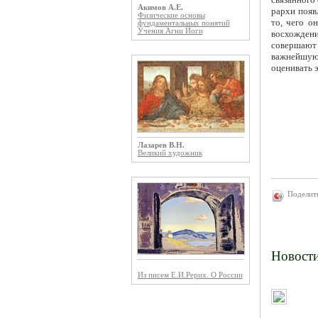
Акимов А.Е.
рархи появ
Физические основы
то, чего о
фундаментальных понятий
Учения Агни Йоги
восхожден
совершают 
важнейшую 
оценивать э
Лазарев В.Н.
Великий художник
Поделит
Новост
Из писем Е.И.Рерих. О России