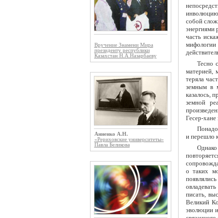
непосредст
инволюцию,
собой слож
энергиями 
часть иска
мифологии 
Вручение Знамени Мира
президенту республики
действител
Казахстан Н.А.Назарбаеву
Тесно 
материей, 
теряла час
земным в 
казалось, п
земной ре
произведен
Гесер-хане и
Понадоб
Анненко А.Н.
и перешло к
«Рериховские университеты»
Павла Беликова
Однако
повторяет
сопровожда
о таких м
появлялис
овладевать
писать, вы
Великий Ко
эволюции и
связанного