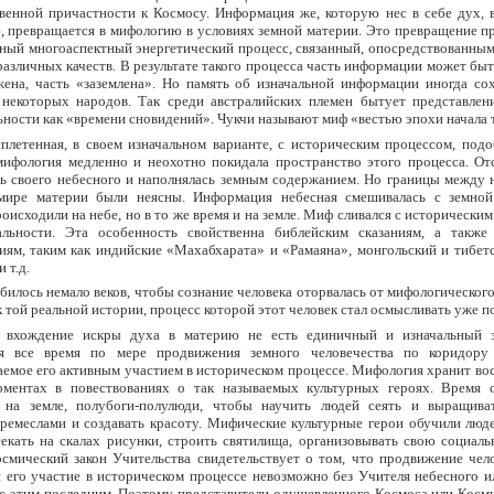
венной причастности к Космосу. Информация же, которую нес в себе дух, 
 превращается в мифологию в условиях земной материи. Это превращение пр
ный многоаспектный энергетический процесс, связанный, опосредствованным
различных качеств. В результате такого процесса часть информации может быт
жена, часть «заземлена». Но память об изначальной информации иногда сох
некоторых народов. Так среди австралийских племен бытует представлен
ьности как «времени сновидений». Чукчи называют миф «вестью эпохи начала 
сплетенная, в своем изначальном варианте, с историческим процессом, под
мифология медленно и неохотно покидала пространство этого процесса. Отс
ть своего небесного и наполнялась земным содержанием. Но границы между 
мире материи были неясны. Информация небесная смешивалась с земной
роисходили на небе, но в то же время и на земле. Миф сливался с исторически
альности. Эта особенность свойственна библейским сказаниям, а также
иям, таким как индийские «Махабхарата» и «Рамаяна», монгольский и тибет
 т.д.
илось немало веков, чтобы сознание человека оторвалась от мифологическог
 той реальной истории, процесс которой этот человек стал осмысливать уже п
 вхождение искры духа в материю не есть единичный и изначальный 
ся все время по мере продвижения земного человечества по коридору
емое его активным участием в историческом процессе. Мифология хранит во
оментах в повествованиях о так называемых культурных героях. Время 
ь на земле, полубоги-полулюди, чтобы научить людей сеять и выращива
 ремеслами и создавать красоту. Мифические культурные герои обучили люд
секать на скалах рисунки, строить святилища, организовывать свою социал
смический закон Учительства свидетельствует о том, что продвижение чело
 его участие в историческом процессе невозможно без Учителя небесного и
 с этим последним. Поэтому представители одушевленного Космоса или Косм