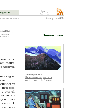
журнале
ическое явление
8 августа 2026
льевна
.Рериха,
Читайте также
академик
сковывание
 он своими
олдовства,
Мешкерис В.А.
нии» духа,
Наскальное искусство в
стве этого
творчестве Н.К.Рериха
озникает та
 небесное,
 с земной.
ния мира и
ица истории
а земную. С
е им своей