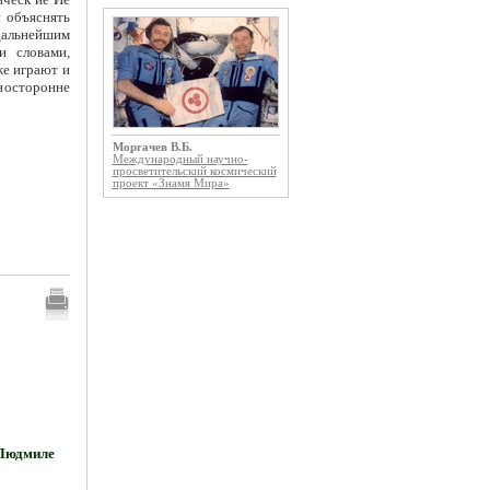
и объяснять
дальнейшим
и словами,
же играют и
носторонне
Моргачев В.Б.
Международный научно-
просветительский космический
проект «Знамя Мира»
 Людмиле