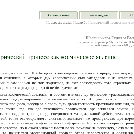
Каталог статей
Рекомендуем
О 
Номера журнала
/
Номер 6
/ Исторический процесс как косм
Шапошникова Людмила Васи
Генеральный директор Музея имени Н.К
первый вице-президент МЦР, 
рический процесс как космическое явление
ошло, - отмечает Н.А.Бердяев, - ниспадение человека в природные недра, 
и стихиями, в которых дух человеческий был заколдован и из которых
ми силами никак не мог подняться, не мог расколдовать того страшного к
вергло его в среду природной необходимости».
мысл Космической эволюции и состоит в этом энергетическом «расколдовыва
аемого одухотворением и утончением материи. И где-то там в простран
ского процесса, несущего в своей сути двойственность противоположений, в
ая точка, где эта двойственность реализуется, где сливается земное и
ся заповедные границы, где соединяется материя «иной действительности»
той точке эволюционного синтеза и возникает то пространство претворе
которое запечатлевает мифологическая информация. И появляется первая стран
ловечества, но в своей изначальности более похожая на небесную, нежели н
ента начинается эволюционный процесс этого человечества и осознани