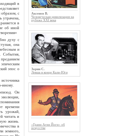
входящий в
едставляет
 образом, с
Аксенов В.
Человеческая цивилизация на
ь утрачена,
рубеже XXI века
раняется в
ие об иной
творения»
обно духу с
тупая, она
небесным и
. События,
м преданием
 эпическим
ский эпос о
Зорин С.
Левша в конце Кали-Юги
о источника
о-иному.
эпизод. Он
 эволюции,
споминания
от времени
ть урожай,
ей читать и
ьную жизнь.
«Грани Агни Йоги» об
вечества в
искусстве
ли земного,
ическ ие Ие