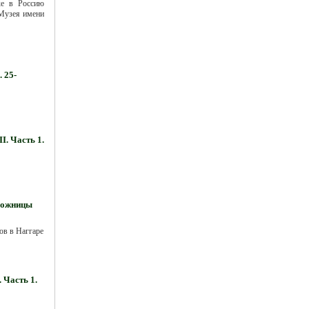
ке в Россию
 Музея имени
 25-
. Часть 1.
удожницы
ов в Наггаре
 Часть 1.