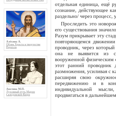
отдельная единица, ещё р
сознание, действующее ка
раздельно/ через процесс,
Проследить это новоро
его существования значил
Разум прикрывает эту ста
повторяющемся движении
Алёхина А.
Облик Христа в творчестве
проводник, через который
Рерихов
она не выявится из с
вооруженной физическим 
этот ранний проводник 
размножения, усиливая с 
расширяя свою окружно
передвижению и в кон
индивидуальной мысли
Авотина М.П.
Духовный путь Марии
продвигаться в дальнейшем
Склодовской-Кюри