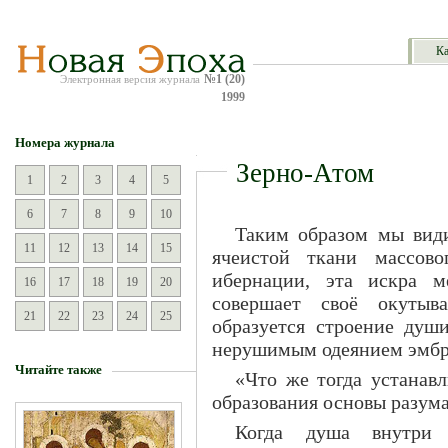
Ка
№1 (20)
Электронная версия журнала
1999
Номера журнала
Зерно-Атом
1
2
3
4
5
6
7
8
9
10
Таким образом мы види
11
12
13
14
15
ячеистой ткани массово
ибернации, эта искра 
16
17
18
19
20
совершает своё окутыв
21
22
23
24
25
образуется строение душ
нерушимым одеянием эмбр
Читайте также
«Что же тогда устанавл
образования основы разум
Когда душа внутри 