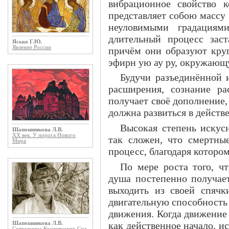
вибрационное свойство к
представляет собою массу 
неуловимыми градация
длительный процесс заст
Ясько Г.Ю.
Явление России
причём они образуют круг
эфирн ую ау ру, окружающ
Будучи разъединённой 
расширения, сознание ра
получает своё дополнение,
должна развиться в действ
Высокая степень искус
Шапошникова Л.В.
ХХ век. У порога Нового
так сложен, что смертны
Мира
процесс, благодаря которо
По мере роста того, ч
душа постепенно получает
выходить из своей спячк
двигательную способность
движения. Когда движение 
как действенное начало, и
Шапошникова Л.В.
Сотрудница Космических Сил