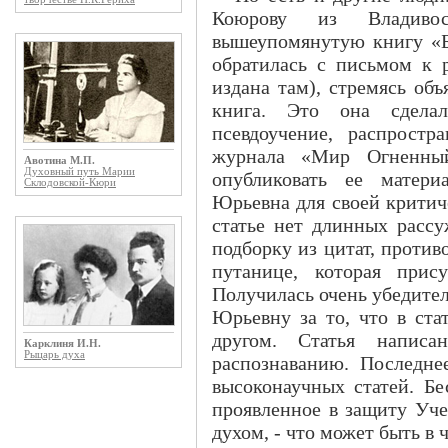
Коюрову из Владиво
вышеупомянутую книгу «Бр
обратилась с письмом к р
издана там), стремясь объ
книга. Это она сделал
псевдоучение, распростр
журнала «Мир Огненны
Авотина М.П.
Духовный путь Марии
опубликовать ее матери
Склодовской-Кюри
Юрьевна для своей критич
статье нет длинных рассу
подборку из цитат, проти
путанице, которая прис
Получилась очень убедител
Юрьевну за то, что в ста
другом. Статья напис
Карклиня И.Н.
Рыцарь духа
распознаванию. Последн
высоконаучных статей. Бе
проявленное в защиту Уче
духом, - что может быть в ч