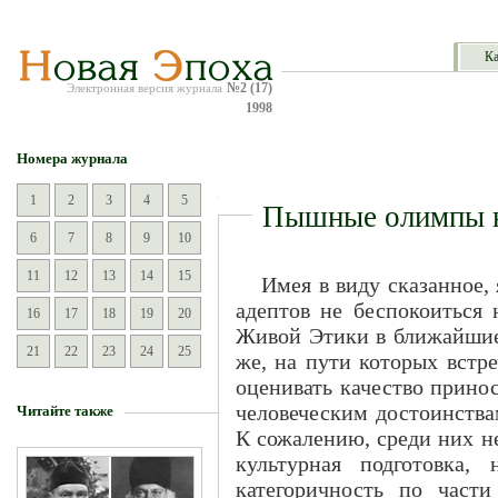
Ка
№2 (17)
Электронная версия журнала
1998
Номера журнала
1
2
3
4
5
Пышные олимпы 
6
7
8
9
10
11
12
13
14
15
Имея в виду сказанное,
адептов не беспокоиться 
16
17
18
19
20
Живой Этики в ближайшие 
21
22
23
24
25
же, на пути которых встре
оценивать качество прин
человеческим достоинства
Читайте также
К сожалению, среди них н
культурная подготовка, 
категоричность по част