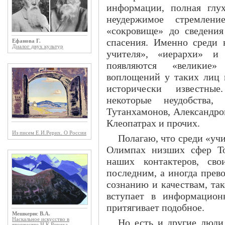
информации, полная глу
неудержимое стремлени
«сокровище» до сведения
спасения. Именно среди 
Ефанова Г.
Диалог двух культур
учителя», «иерархи» 
появляются «великие»
воплощений у таких лиц н
исторически известны
некоторые неудобства,
Тутанхамонов, Александро
Клеопатрах и прочих.
Из писем Е.И.Рерих. О России
Полагаю, что среди «уч
Олимпах низших сфер То
наших контактеров, св
последним, а иногда прев
сознанию и качествам, та
вступает в информационн
притягивает подобное.
Мешкерис В.А.
Наскальное искусство в
Но есть и другие люди
творчестве Н.К.Рериха