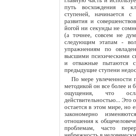
путь восхождения к кл
ступеней, начинается с
развития и совершенство
йогой ни секунды не сомн
(а точнее, совсем не ду
следующим этапам - во
упражнениям по овладе
высшими психическими сп
и отважные пытаются ср
предыдущие ступени недо
По мере увлеченности 
методикой он все более и 
ощущения, что осл
действительностью... Это 
остается в этом мире, но
закономерно изменяютс
отношения к общечеловеч
проблемам, часто пере
небрежность в человеческ