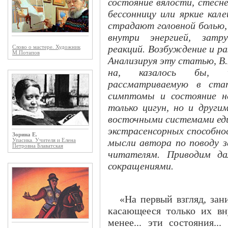
состояние вялости, стесне
бессонницу или яркие кал
страдают головной болью
внутри энергией, затр
реакций. Возбуждение и р
Слово о мастере. Художник
М.Потапов
Анализируя эту статью, В
на, казалось бы, ч
рассматриваемую в ста
симптомы и состояние н
только цигун, но и други
восточными системами ед
экстрасенсорных способно
Зорина Е.
мысли автора по поводу 
Упасика. Учителя и Елена
Петровна Блаватская
читателям. Приводим да
сокращениями.
«На первый взгляд, зан
касающееся только их вн
менее... эти состояния..