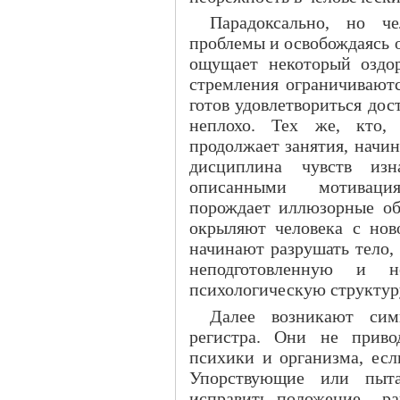
Парадоксально, но ч
проблемы и освобождаясь 
ощущает некоторый оздо
стремления ограничиваютс
готов удовлетвориться дос
неплохо. Тех же, кто,
продолжает занятия, начи
дисциплина чувств из
описанными мотивация
порождает иллюзорные об
окрыляют человека с нов
начинают разрушать тело,
неподготовленную и н
психологическую структур
Далее возникают сим
регистра. Они не приво
психики и организма, есл
Упорствующие или пыт
исправить положение... р