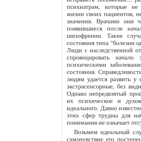
психиатрам, которые не
жизни своих пациентов, н
значения. Врачами они ч
появившиеся после нача
шизофрении. Такие случ
состояния типа "болезни ци
Люди с наследственной о
спровоцировать начало 
психическими заболевани
состояния. Справедливост
людям удается развить у 
экстрасенсорные, без вид
Однако непредвзятый проф
их психическое и духов
идеального. Давно известн
этих сфер трудны для на
понимания не означает отс
Возьмем идеальный слу
самочувствие его постепе