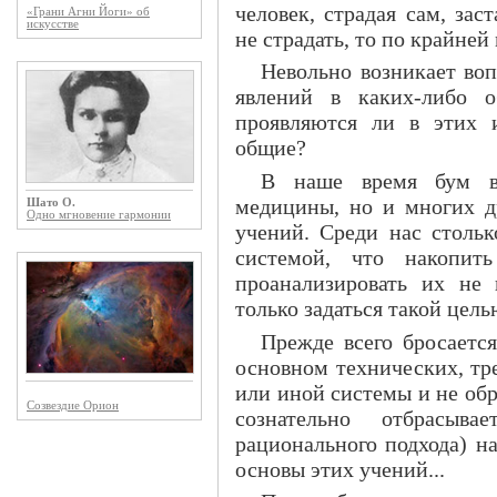
человек, страдая сам, за
«Грани Агни Йоги» об
искусстве
не страдать, то по крайней
Невольно возникает во
явлений в каких-либо 
проявляются ли в этих 
общие?
В наше время бум во
медицины, но и многих д
Шато О.
Одно мгновение гармонии
учений. Среди нас столь
системой, что накопит
проанализировать их не 
только задаться такой цель
Прежде всего бросается
основном технических, тр
или иной системы и не обр
Созвездие Орион
сознательно отбрасыв
рационального подхода) н
основы этих учений...