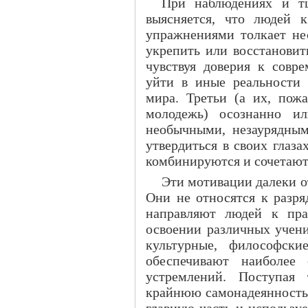
При наблюдениях и т
выясняется, что людей 
упражнениями толкает не
укрепить или восстановит
чувствуя доверия к совр
уйти в иные реальности
мира. Третьи (а их, пож
молодежь) осознанно ил
необычными, незаурядным
утвердиться в своих глаза
комбинируются и сочетаютс
Эти мотивации далеки 
Они не относятся к разря
направляют людей к пра
освоении различных учени
культурные, философски
обеспечивают наиболее 
устремлений. Поступая 
крайнюю самонадеянность 
главную часть и используе