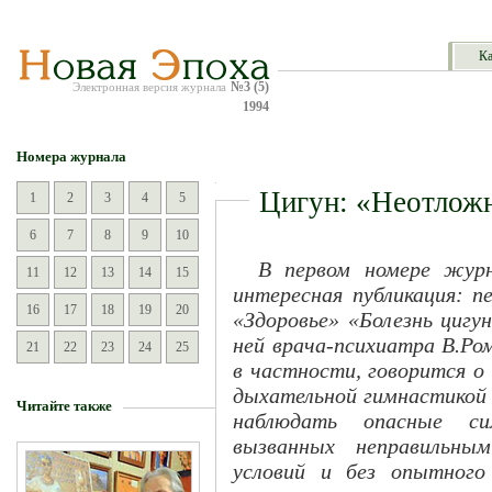
Ка
№3 (5)
Электронная версия журнала
1994
Номера журнала
Цигун: «Неотлож
1
2
3
4
5
6
7
8
9
10
В первом номере жур
11
12
13
14
15
интересная публикация: п
16
17
18
19
20
«Здоровье» «Болезнь цигу
ней врача-психиатра В.Ром
21
22
23
24
25
в частности, говорится о
дыхательной гимнастико
Читайте также
наблюдать опасные си
вызванных неправильны
условий и без опытного