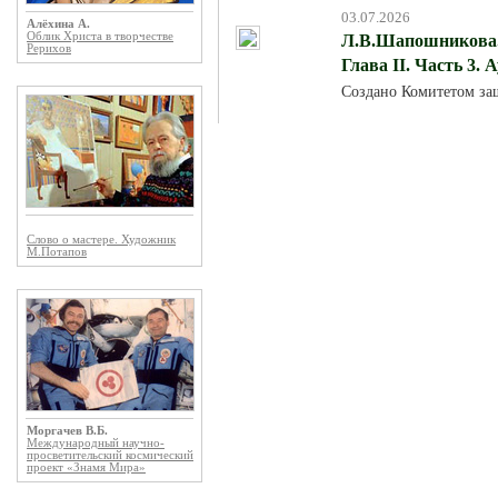
03.07.2026
Алёхина А.
Облик Христа в творчестве
Л.В.Шапошникова. 
Рерихов
Глава II. Часть 3. 
Создано Комитетом за
Слово о мастере. Художник
М.Потапов
Моргачев В.Б.
Международный научно-
просветительский космический
проект «Знамя Мира»