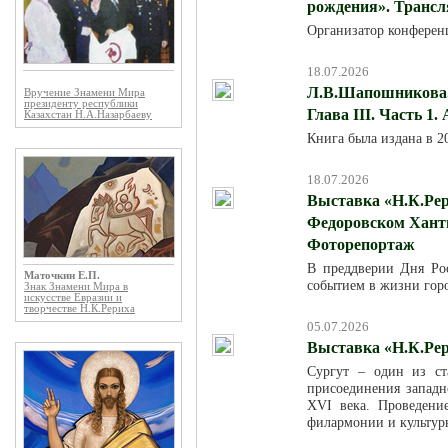
рождения». Трансля
Организатор конферен
18.07.2026
Л.В.Шапошникова. 
Вручение Знамени Мира
президенту республики
Глава III. Часть 1.
Казахстан Н.А.Назарбаеву
Книга была издана в 
18.07.2026
Выставка «Н.К.Рер
Федоровском Хант
Фоторепортаж
В преддверии Дня Ро
Маточкин Е.П.
событием в жизни горо
Знак Знамени Мира в
искусстве Евразии и
творчестве Н.К.Рериха
05.07.2026
Выставка «Н.К.Рер
Сургут – один из ст
присоединения западн
XVI века. Проведени
филармонии и культур