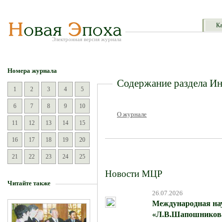
Ка
Электронная версия журнала
Номера журнала
Содержание раздела И
1
2
3
4
5
6
7
8
9
10
О журнале
11
12
13
14
15
16
17
18
19
20
21
22
23
24
25
Новости МЦР
Читайте также
26.07.2026
Международная на
«Л.В.Шапошникова: