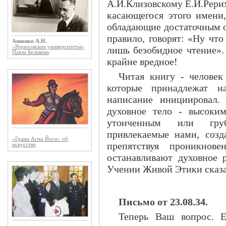
А.И.Клизовскому Е.И.Рерих
касающегося этого имени
обладающие достаточным о
правило, говорят: «Ну что
Анненко А.Н.
«Рериховские университеты»
лишь безобидное чтение».
Павла Беликова
крайне вредное!
Читая книгу - человек
которые принадлежат н
написание инициировал
духовное тело - высоки
утонченным или груб
привлекаемые нами, соз
«Грани Агни Йоги» об
препятствуя проникнов
искусстве
останавливают духовное 
Учении Живой Этики сказа
Письмо от 23.08.34.
Теперь Ваш вопрос. Е