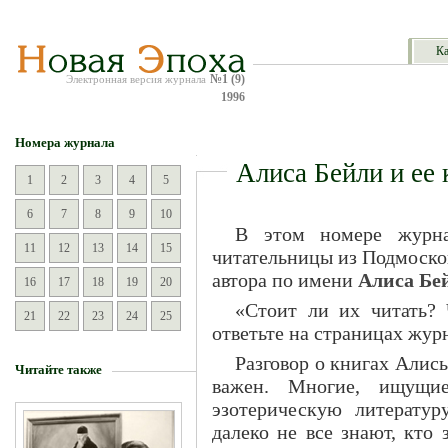
Ка
№1 (9)
Электронная версия журнала
1996
Номера журнала
Алиса Бейли и ее 
1
2
3
4
5
6
7
8
9
10
В этом номере журн
11
12
13
14
15
читательницы из Подмосков
автора по имени
Алиса Бе
16
17
18
19
20
«Стоит ли их читать? 
21
22
23
24
25
ответьте на страницах журн
Разговор о книгах Алисы
Читайте также
важен. Многие, ищущие
эзотерическую литератур
далеко не все знают, кто