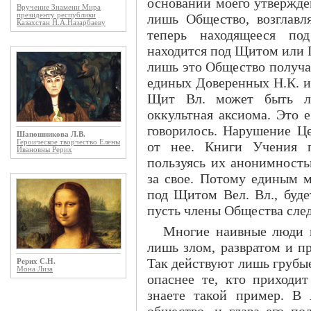
основании моего утвержде
Вручение Знамени Мира
президенту республики
лишь Общество, возглавл
Казахстан Н.А.Назарбаеву
теперь находящееся под
находится под Щитом или П
лишь это Общество получа
единых Доверенных Н.К. и
Щит Вл. может быть ли
оккультная аксиома. Это 
говорилось. Нарушение Ц
Шапошникова Л.В.
Героическое творчество Елены
от нее. Книги Учения п
Ивановны Рерих
пользуясь их анонимност
за свое. Потому единым м
под Щитом Вел. Вл., буде
пусть члены Общества след
Многие наивные люди п
лишь злом, развратом и п
Так действуют лишь грубы
Рерих С.Н.
Мона Лиза
опаснее те, кто приходи
знаете такой пример. В
общество, и глава его по