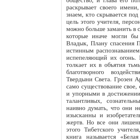
раскрывает своего имени
знаем, кто скрывается под
цель этого учителя, персо
можно больше заманить в 
которые иначе могли бы
Владык, Плану спасения П
истинным распознаванием 
испепеляющий их огонь. Н
толкает их в объятия тьм
благотворного воздейс
Твердыни Света. Грозен А
само существование свое,
и упорными в достижении
талантливых, сознательн
наивно думать, что они н
изысканны и изобретате
жертв. Но все они лишен
этого Тибетского учител
книга называется «Бела