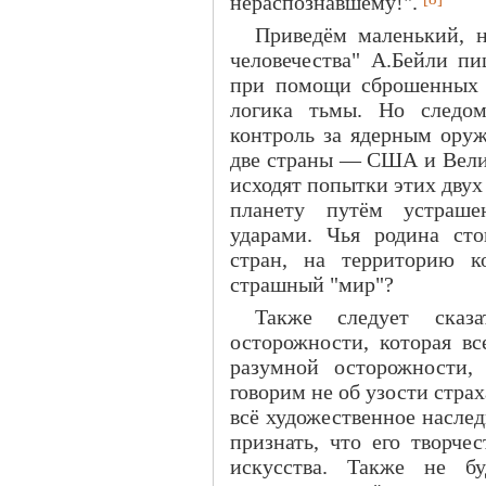
нераспознавшему!".
Приведём маленький, 
человечества" А.Бейли п
при помощи сброшенных 
логика тьмы. Но следо
контроль за ядерным ору
две страны — США и Велик
исходят попытки этих двух
планету путём устраше
ударами. Чья родина ст
стран, на территорию к
страшный "мир"?
Также следует сказ
осторожности, которая вс
разумной осторожности,
говорим не об узости страх
всё художественное наслед
признать, что его творче
искусства. Также не б