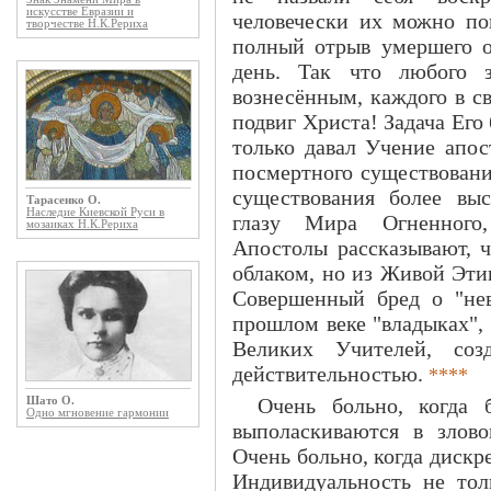
искусстве Евразии и
человечески их можно по
творчестве Н.К.Рериха
полный отрыв умершего о
день. Так что любого з
вознесённым, каждого в с
подвиг Христа! Задача Его
только давал Учение апос
посмертного существовани
существования более выс
Тарасенко О.
Наследие Киевской Руси в
глазу Мира Огненного,
мозаиках Н.К.Рериха
Апостолы рассказывают, 
облаком, но из Живой Эти
Совершенный бред о "нев
прошлом веке "владыках",
Великих Учителей, соз
действительностью.
****
Очень больно, когда
Шато О.
Одно мгновение гармонии
выполаскиваются в злов
Очень больно, когда дискр
Индивидуальность не то