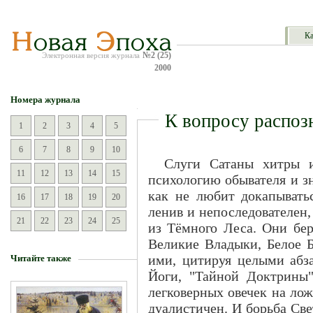
Ка
№2 (25)
Электронная версия журнала
2000
Номера журнала
К вопросу распоз
1
2
3
4
5
6
7
8
9
10
Слуги Сатаны хитры 
11
12
13
14
15
психологию обывателя и зн
как не любит докапыватьс
16
17
18
19
20
ленив и непоследователен
21
22
23
24
25
из Тёмного Леса. Они б
Великие Владыки, Белое Б
ими, цитируя целыми абз
Читайте также
Йоги, "Тайной Доктрины"
легковерных овечек на ло
дуалистичен. И борьба Све