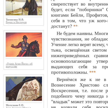
свирепствует во внутренн
будет, если "поборники" 
книгами Бейли, Профитов,
себя в том, что уж кого-
Тютюгина Н.В.
Рерих и Нестеров
достанут?
**
Не будем наивны. Многи
чувствознания, не облад
Учение легко верят всему, 
тьма, освещённая светом
нижеприведённых сравн
основополагающие утв
«Грани Агни Йоги» об
выдающих себя за про
искусстве
противоположны.
***
Вернёмся же к не в 
Вознесение Христово с
Воскресения, т.е. после 
подобного чему никогда 
"владык" может это повтор
Маточкин Е.П.
не назвали себя воск
Знак Знамени Мира в