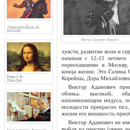
«Грани Агни Йоги» об
искусстве
Виктор Адамович Вераксо
чувств, развитие воли и с
начиная с 12-15 летнего 
переехавшими в Москву,
конца жизни. Это Галина 
Корейша
, Дора Михайловн
Рерих С.Н.
Мона Лиза
Виктор Адамович при
облика: высокий, об
напоминающим индуса, ли
молодости прекрасно пел,
жизни его внешность приоб
Виктор Адамович не име
выйдя на пенсию (очень н
Слово о мастере. Художник