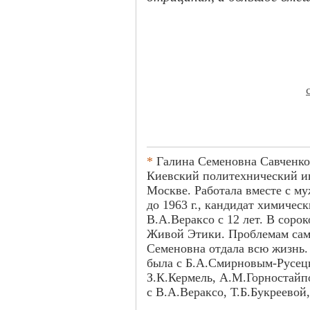
*
Галина Семеновна Савченко (
Киевский политехнический ин
Москве. Работала вместе с 
до 1963 г., кандидат химичес
В.А.Вераксо с 12 лет. В соро
Живой Этики. Проблемам сам
Семеновна отдала всю жизнь.
была с Б.А.Смирновым-Русец
З.К.Кермель, А.М.Горностайп
с В.А.Вераксо, Т.Б.Букреево