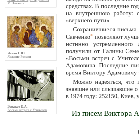
М.Потапов
средствах. В последние го
на внутреннюю работу: 
«верхнего пути».
Сохранившиеся письма 
*
Савченко
позволяют лучше
истинно устремленного 
получили от Галины Семе
Ясько Г.Ю.
«Восьми встреч с Учителе
Явление России
Адамовича. Последние пис
время Виктору Адамовичу б
Можно надеяться, что п
знавшие или слышавшие о 
в 1974 году: 252150, Киев, 
Вераксо В.А.
Восемь встреч с Учителем
Из писем Виктора А